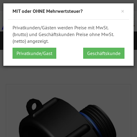
Zur Kasse
Ihr Konto
Anmelden
DHL
GPSR
×
MIT oder OHNE Mehrwertsteuer?
Privatkunden/Gästen werden Preise mit MwSt.
(brutto) und Geschäftskunden Preise ohne MwSt.
S
(netto) angezeigt.
Navigation
Privatkunde/Gast
Geschäftskunde
Startseite
IBC Zubehör
IBC Adapter
S60x6 IG auf 1 Zoll AG BSP