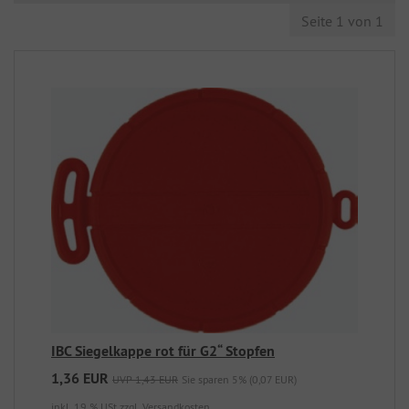
Seite 1 von 1
IBC Siegelkappe rot für G2“ Stopfen
1,36 EUR
UVP 1,43 EUR
Sie sparen 5% (0,07 EUR)
inkl. 19 % USt
zzgl. Versandkosten