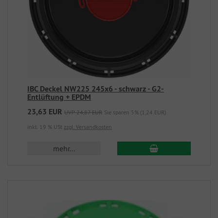
IBC Deckel NW225 245x6 - schwarz - G2-
Entlüftung + EPDM
23,63 EUR
UVP 24,87 EUR
Sie sparen 5% (1,24 EUR)
inkl. 19 % USt
zzgl. Versandkosten
mehr...