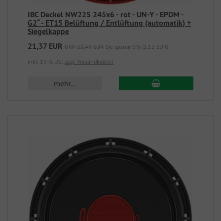
IBC Deckel NW225 245x6 - rot - UN-Y - EPDM -
G2“ - ET15 Belüftung / Entlüftung (automatik) +
Siegelkappe
21,37 EUR
UVP 22,49 EUR
Sie sparen 5% (1,12 EUR)
inkl. 19 % USt
zzgl. Versandkosten
mehr...