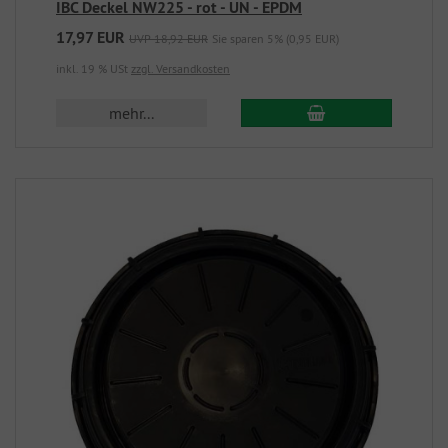
IBC Deckel NW225 - rot - UN - EPDM
17,97 EUR
UVP 18,92 EUR
Sie sparen 5% (0,95 EUR)
inkl. 19 % USt
zzgl. Versandkosten
mehr...