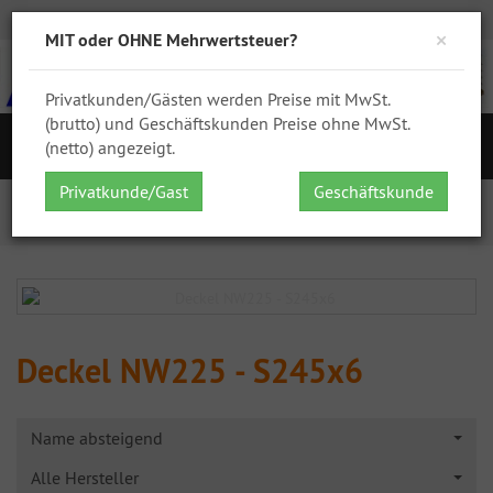
Zur Kasse
Ihr Konto
Anmelden
DHL
GPSR
×
MIT oder OHNE Mehrwertsteuer?
Privatkunden/Gästen werden Preise mit MwSt.
(brutto) und Geschäftskunden Preise ohne MwSt.
S
(netto) angezeigt.
Navigation
Privatkunde/Gast
Geschäftskunde
Startseite
IBC Zubehör
IBC Deckel (oben)
Deckel NW225 - S245x6
Deckel NW225 - S245x6
Name absteigend
Alle Hersteller