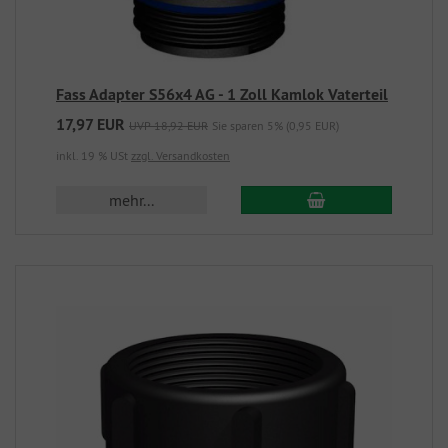
Fass Adapter S56x4 AG - 1 Zoll Kamlok Vaterteil
17,97 EUR
UVP 18,92 EUR
Sie sparen 5% (0,95 EUR)
inkl. 19 % USt
zzgl. Versandkosten
mehr...