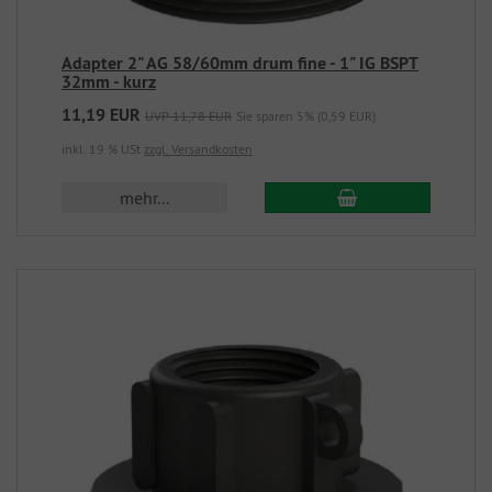
Adapter 2" AG 58/60mm drum fine - 1" IG BSPT
32mm - kurz
11,19 EUR
UVP 11,78 EUR
Sie sparen 5% (0,59 EUR)
inkl. 19 % USt
zzgl. Versandkosten
mehr...