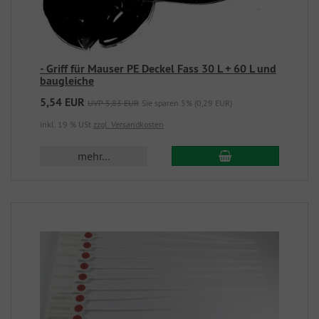
- Griff für Mauser PE Deckel Fass 30 L + 60 L und
baugleiche
5,54 EUR
UVP 5,83 EUR
Sie sparen 5% (0,29 EUR)
inkl. 19 % USt
zzgl. Versandkosten
mehr...