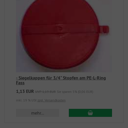
- Siegelkappen für 3/4" Stopfen am PE-L-Ring
Fass
1,13 EUR
UVP 1,19 EUR
Sie sparen 5% (0,06 EUR)
inkl. 19 % USt
zzgl. Versandkosten
mehr...