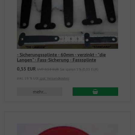
- Sicherungssplinte - 60mm - verzinkt - "die
Langen" - Fass-Sicherung - Fasssplinte
0,55 EUR
UVP 0,58 EUR
Sie sparen 5% (0,03 EUR)
inkl. 19 % USt
zzgl. Versandkosten
mehr...