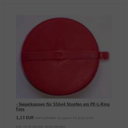
- Siegelkappen für S56x4 Stopfen am PE-L-Ring
Fass
1,13 EUR
UVP 1,19 EUR
Sie sparen 5% (0,06 EUR)
inkl. 19 % USt
zzgl. Versandkosten