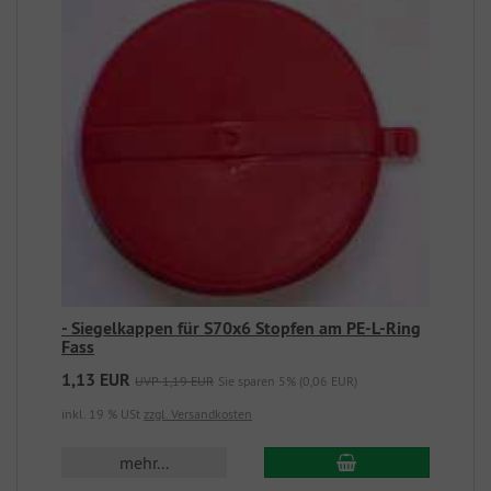
- Siegelkappen für S70x6 Stopfen am PE-L-Ring
Fass
1,13 EUR
UVP 1,19 EUR
Sie sparen 5% (0,06 EUR)
inkl. 19 % USt
zzgl. Versandkosten
mehr...