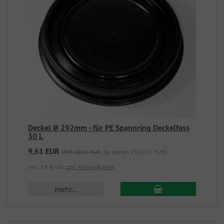
Deckel Ø 292mm - für PE Spannring Deckelfass
30 L
9,61 EUR
UVP 10,12 EUR
Sie sparen 5% (0,51 EUR)
inkl. 19 % USt
zzgl. Versandkosten
mehr...