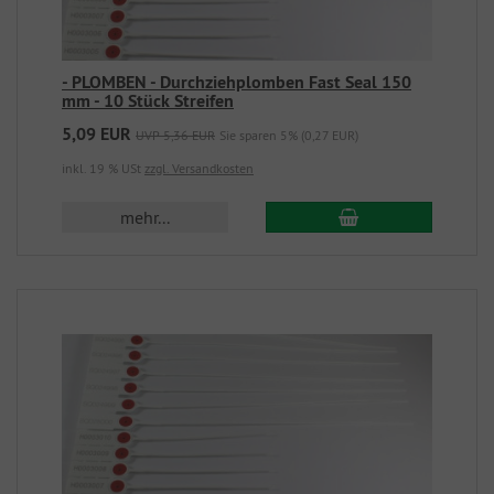
- PLOMBEN - Durchziehplomben Fast Seal 150
mm - 10 Stück Streifen
5,09 EUR
UVP 5,36 EUR
Sie sparen 5% (0,27 EUR)
inkl. 19 % USt
zzgl. Versandkosten
mehr...