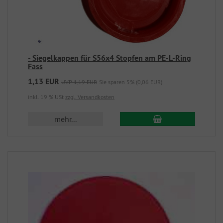
- Siegelkappen für S56x4 Stopfen am PE-L-Ring
Fass
1,13 EUR
UVP 1,19 EUR
Sie sparen 5% (0,06 EUR)
inkl. 19 % USt
zzgl. Versandkosten
mehr...