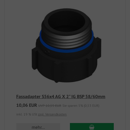
Fassadapter S56x4 AG X 2" IG BSP 58/60mm
10,06 EUR
UVP 10,59 EUR
Sie sparen 5% (0,53 EUR)
inkl. 19 % USt
zzgl. Versandkosten
mehr...