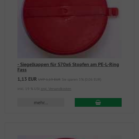
- Siegelkappen für S70x6 Stopfen am PE-L-Ring
Fass
1,13 EUR
UVP 1,19 EUR
Sie sparen 5% (0,06 EUR)
inkl. 19 % USt
zzgl. Versandkosten
mehr...