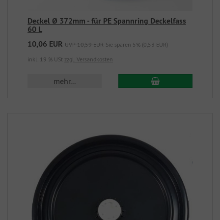
Deckel Ø 372mm - für PE Spannring Deckelfass
60 L
10,06 EUR
UVP 10,59 EUR
Sie sparen 5% (0,53 EUR)
inkl. 19 % USt
zzgl. Versandkosten
mehr...