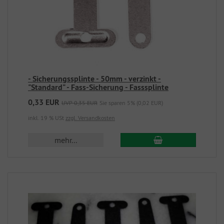
- Sicherungssplinte - 50mm - verzinkt -
"Standard" - Fass-Sicherung - Fasssplinte
0,33 EUR
UVP 0,35 EUR
Sie sparen 5% (0,02 EUR)
inkl. 19 % USt
zzgl. Versandkosten
mehr...