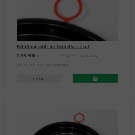
Belüftungsstift für Deckelfass / rot
0,55 EUR
UVP 0,58 EUR
Sie sparen 5% (0,03 EUR)
inkl. 19 % USt
zzgl. Versandkosten
mehr...