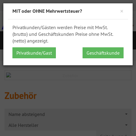
Zur Kasse
Ihr Konto
Anmelden
DHL
GPSR
×
MIT oder OHNE Mehrwertsteuer?
Privatkunden/Gästen werden Preise mit MwSt.
(brutto) und Geschäftskunden Preise ohne MwSt.
S
(netto) angezeigt.
Navigation
Privatkunde/Gast
Geschäftskunde
Startseite
Fässer
Zubehör
Zubehör
Name absteigend
Alle Hersteller