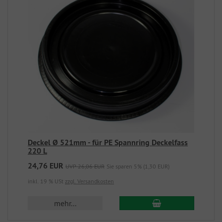
Deckel Ø 521mm - für PE Spannring Deckelfass
220 L
24,76 EUR
UVP 26,06 EUR
Sie sparen 5% (1,30 EUR)
inkl. 19 % USt
zzgl. Versandkosten
mehr...