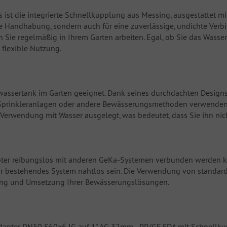
ist die integrierte Schnellkupplung aus Messing, ausgestattet mit
he Handhabung, sondern auch für eine zuverlässige, undichte Ver
Sie regelmäßig in Ihrem Garten arbeiten. Egal, ob Sie das Wasser
flexible Nutzung.
nwassertank im Garten geeignet. Dank seines durchdachten Designs 
Sprinkleranlagen oder andere Bewässerungsmethoden verwenden m
ie Verwendung mit Wasser ausgelegt, was bedeutet, dass Sie ihn nic
Adapter reibungslos mit anderen GeKa-Systemen verbunden werden 
 Ihr bestehendes System nahtlos sein. Die Verwendung von standard
anung und Umsetzung Ihrer Bewässerungslösungen.
Adapter DN50 S60x6 IG auf 1" AG 32mm - PP/GF FDA mit Schnellku