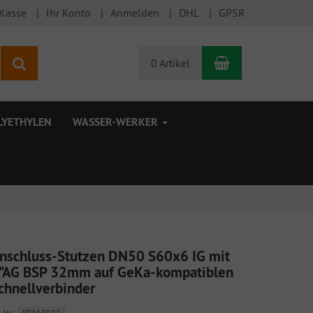
 Kasse
Ihr Konto
Anmelden
DHL
GPSR
Warenkorb
Suchen
0 Artikel
LYETHYLEN
WASSER-WERKER
nschluss-Stutzen DN50 S60x6 IG mit
"AG BSP 32mm auf GeKa-kompatiblen
chnellverbinder
.Nr.:
RT153922