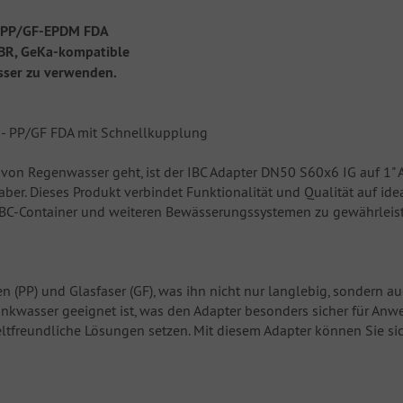
- PP/GF-EPDM FDA
NBR, GeKa-kompatible
sser zu verwenden.
 - PP/GF FDA mit Schnellkupplung
von Regenwasser geht, ist der IBC Adapter DN50 S60x6 IG auf 1
er. Dieses Produkt verbindet Funktionalität und Qualität auf ideal
IBC-Container und weiteren Bewässerungssystemen zu gewährleis
 (PP) und Glasfaser (GF), was ihn nicht nur langlebig, sondern 
Trinkwasser geeignet ist, was den Adapter besonders sicher für Anw
eltfreundliche Lösungen setzen. Mit diesem Adapter können Sie si