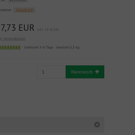
rsteller:
TÄSLER-IVP
17,73 EUR
inkl. 19 % USt
gl. Versandkosten
Lieferzeit 3-4 Tage
Gewicht 0,3 kg
Warenkorb