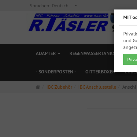
Sprachen:
Deutsch
MIT o
Privat
und Ge
angeze
ADAPTER
REGENWASSERTANKS
ZAPF
Priv
- SONDERPOSTEN -
GITTERBOXEN
ZUBE
Startseite
IBC Zubehör
IBC Anschlussteile
Anschl