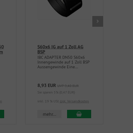
50
S60x6 IG auf 1 Zoll AG
DN5
mm
BSP
Abl
Hah
IBC ADAPTER DN50 S60x6
Innengewinde auf 1 Zoll BSP
Das 
Aussengewinde Eine...
Komp
8,93 EUR
21,
UVP 9,40 EUR
Sie sparen 5% (0,47 EUR)
Sie s
en
inkl. 19 % USt
zzgl. Versandkosten
inkl.
 den Warenkorb
In den Warenkorb
mehr...
m