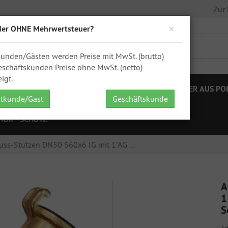
Zur
×
der OHNE Mehrwertsteuer?
kunden/Gästen werden Preise mit MwSt. (brutto)
schäftskunden Preise ohne MwSt. (netto)
igt.
STELLEN
IBC ZUBEHÖR
FÄSSER
KANISTER AUS PO
atkunde/Gast
Geschäftskunde
HÖR - SCHÜTZ
uss-Stutzen DN50 S60x6 IG mit 1"AG ...
A
1
S
Art