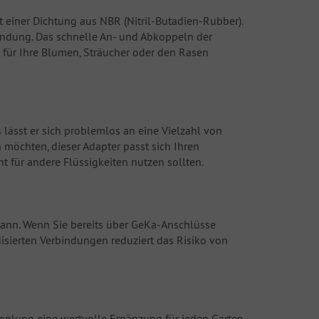
 einer Dichtung aus NBR (Nitril-Butadien-Rubber).
bindung. Das schnelle An- und Abkoppeln der
 für Ihre Blumen, Sträucher oder den Rasen
lässt er sich problemlos an eine Vielzahl von
öchten, dieser Adapter passt sich Ihren
ht für andere Flüssigkeiten nutzen sollten.
kann. Wenn Sie bereits über GeKa-Anschlüsse
isierten Verbindungen reduziert das Risiko von
pplung eine wertvolle Ergänzung für jeden Garten