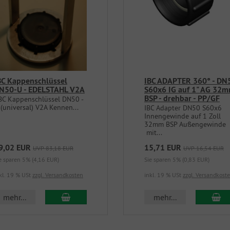
BC Kappenschlüssel
IBC ADAPTER 360° - DN
N50-U - EDELSTAHL V2A
S60x6 IG auf 1" AG 32
BSP - drehbar - PP/GF
BC Kappenschlüssel DN50 -
 (universal) V2A Kennen...
IBC Adapter DN50 S60x6
Innengewinde auf 1 Zoll
32mm BSP Außengewinde
mit...
9,02 EUR
15,71 EUR
UVP 83,18 EUR
UVP 16,54 EUR
e sparen 5% (4,16 EUR)
Sie sparen 5% (0,83 EUR)
kl. 19 % USt
zzgl. Versandkosten
inkl. 19 % USt
zzgl. Versandkost
In den Warenkorb
In
mehr...
mehr...