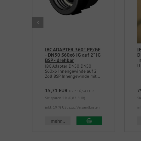
IBC ADAPTER 360° PP/GF
I
- DN50 S60x6 IG auf 2" IG
D
BSP - drehbar
I
U
IBC Adapter DN50 DN50
S60x6 Innengewinde auf 2
Zoll BSP Innengewinde mit...
15,71 EUR
7
UVP 16,54 EUR
Sie sparen 5% (0,83 EUR)
Si
inkl. 19 % USt
zzgl. Versandkosten
in
In den Warenkorb
mehr...