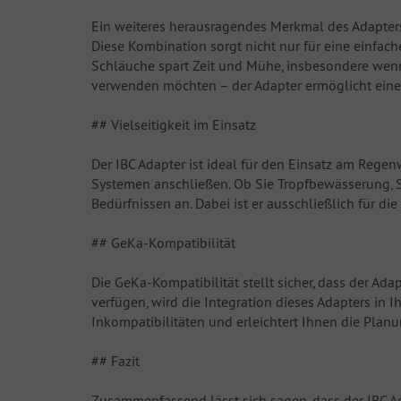
Ein weiteres herausragendes Merkmal des Adapters 
Diese Kombination sorgt nicht nur für eine einfac
Schläuche spart Zeit und Mühe, insbesondere wenn 
verwenden möchten – der Adapter ermöglicht eine 
## Vielseitigkeit im Einsatz
Der IBC Adapter ist ideal für den Einsatz am Rege
Systemen anschließen. Ob Sie Tropfbewässerung, 
Bedürfnissen an. Dabei ist er ausschließlich für d
## GeKa-Kompatibilität
Die GeKa-Kompatibilität stellt sicher, dass der 
verfügen, wird die Integration dieses Adapters in
Inkompatibilitäten und erleichtert Ihnen die Pl
## Fazit
Zusammenfassend lässt sich sagen, dass der IBC 