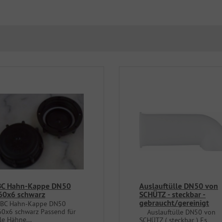
BC Hahn-Kappe DN50
Auslauftülle DN50 von
60x6 schwarz
SCHÜTZ - steckbar -
gebraucht/gereinigt
BC Hahn-Kappe DN50
60x6 schwarz Passend für
Auslauftülle DN50 von
le Hähne...
SCHÜTZ ( steckbar ) Es