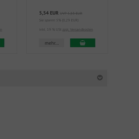
5,54 EUR
21,
UVP 5,83 EUR
Sie sparen 5% (0,29 EUR)
Sie s
en
inkl. 19 % USt
zzgl. Versandkosten
inkl.
 den Warenkorb
In den Warenkorb
mehr...
m