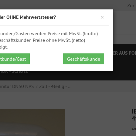
Zur
×
der OHNE Mehrwertsteuer?
kunden/Gästen werden Preise mit MwSt. (brutto)
schäftskunden Preise ohne MwSt. (netto)
igt.
STELLEN
IBC ZUBEHÖR
FÄSSER
KANISTER AUS PO
atkunde/Gast
Geschäftskunde
HÖR - SCHÜTZ
nitur DN50 NPS 2 Zoll - 4teilig - ...
I
4
Art