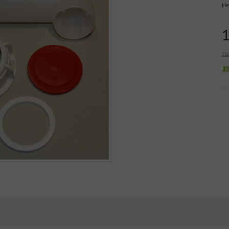
He
zz