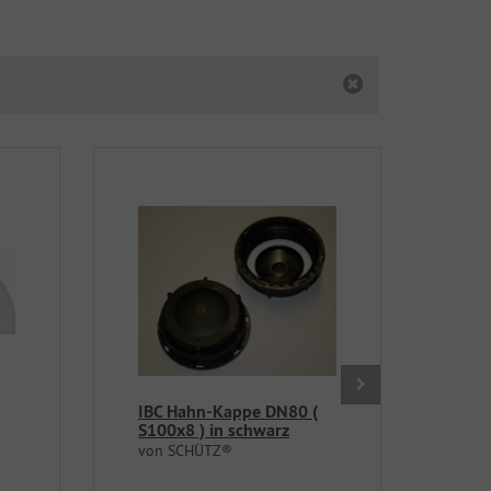
IBC Hahn-Kappe DN80 (
DN5
S100x8 ) in schwarz
Abl
Hah
von SCHÜTZ®
Das 
Komp