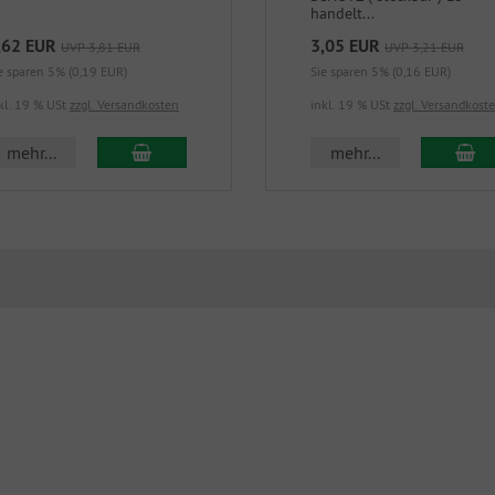
handelt...
,62 EUR
3,05 EUR
UVP 3,81 EUR
UVP 3,21 EUR
e sparen 5% (0,19 EUR)
Sie sparen 5% (0,16 EUR)
kl. 19 % USt
zzgl. Versandkosten
inkl. 19 % USt
zzgl. Versandkost
In den Warenkorb
In
mehr...
mehr...