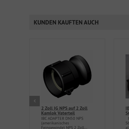
KUNDEN KAUFTEN AUCH
2 Zoll IG NPS auf 2 Zoll
I
Kamlok Vaterteil
S
IBC ADAPTER DN50 NPS
I
(amerikanisches
S
Feingewinde) NPS 2 Zoll...
al