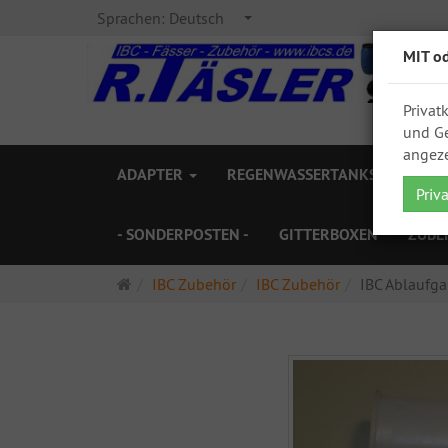
Sprachen:
Deutsch
MIT o
Privat
und Ge
angeze
ADAPTER
REGENWASSERTANKS
ZAPF
Priv
- SONDERPOSTEN -
GITTERBOXEN
ZUBE
Startseite
IBC Zubehör
IBC Zubehör
IBC Ablaufgar