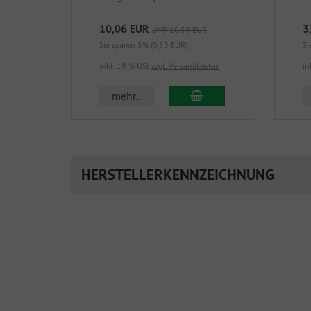
10,06 EUR
3
UVP 10,59 EUR
Sie sparen 5% (0,53 EUR)
Si
inkl. 19 % USt
zzgl. Versandkosten
in
In den Warenkorb
mehr...
HERSTELLERKENNZEICHNUNG