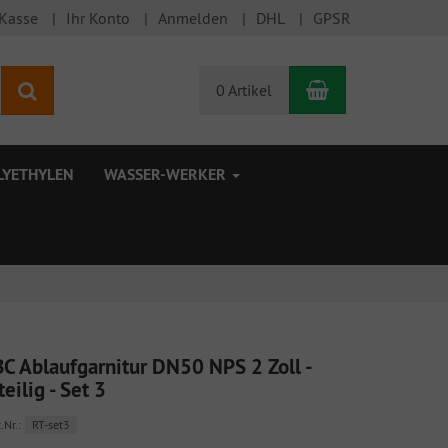
 Kasse
Ihr Konto
Anmelden
DHL
GPSR
Warenkorb
Suchen
0 Artikel
LYETHYLEN
WASSER-WERKER
BC Ablaufgarnitur DN50 NPS 2 Zoll -
teilig - Set 3
.Nr.:
RT-set3