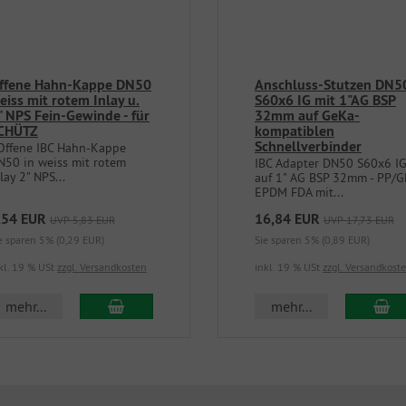
ffene Hahn-Kappe DN50
Anschluss-Stutzen DN5
eiss mit rotem Inlay u.
S60x6 IG mit 1"AG BSP
" NPS Fein-Gewinde - für
32mm auf GeKa-
CHÜTZ
kompatiblen
Schnellverbinder
ffene IBC Hahn-Kappe
N50 in weiss mit rotem
IBC Adapter DN50 S60x6 I
lay 2" NPS...
auf 1" AG BSP 32mm - PP/G
EPDM FDA mit...
,54 EUR
16,84 EUR
UVP 5,83 EUR
UVP 17,73 EUR
e sparen 5% (0,29 EUR)
Sie sparen 5% (0,89 EUR)
kl. 19 % USt
zzgl. Versandkosten
inkl. 19 % USt
zzgl. Versandkost
In den Warenkorb
In
mehr...
mehr...