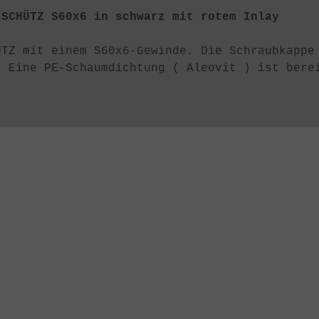
 SCHÜTZ S60x6 in schwarz mit rotem Inlay
ÜTZ mit einem S60x6-Gewinde. Die Schraubkappe
. Eine PE-Schaumdichtung ( Aleovit ) ist bere