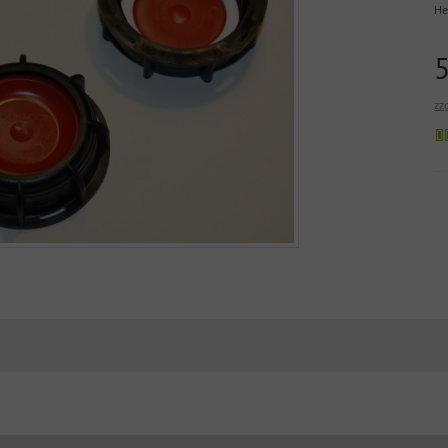
He
zz