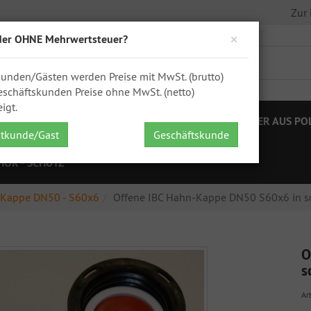
Zur
×
der OHNE Mehrwertsteuer?
kunden/Gästen werden Preise mit MwSt. (brutto)
schäftskunden Preise ohne MwSt. (netto)
igt.
STELLEN
IBC ZUBEHÖR
FÄSSER
KANISTER AUS PO
atkunde/Gast
Geschäftskunde
HÖR - SCHÜTZ
Kappe DN50 - S60x6
Offene IBC Hahn-Kappe DN50 S60x6 in sc
O
s
Art