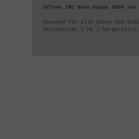
Offene IBC Hahn-Kappe DN50 von
Passend für alle Hähne von SCH
Polyethylen ( PE ) hergestellt