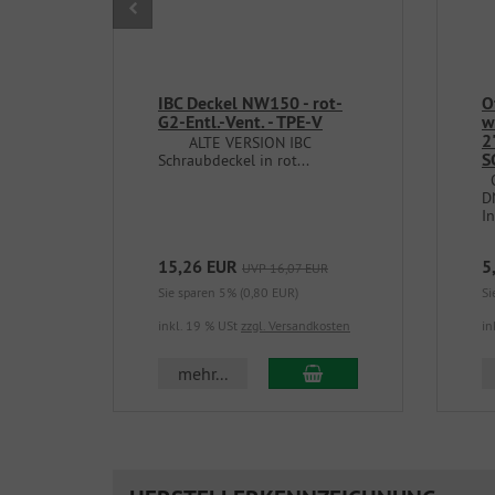
IBC Deckel NW150 - rot-
O
G2-Entl.-Vent. - TPE-V
w
2
ALTE VERSION IBC
S
Schraubdeckel in rot...
O
D
In
15,26 EUR
5
UVP 16,07 EUR
Sie sparen 5% (0,80 EUR)
Si
inkl. 19 % USt
zzgl. Versandkosten
in
In den Warenkorb
mehr...