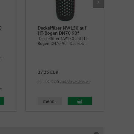
0
Deckelfilter NW150 auf
IBC
HT-Bogen DN70 90°
Abl
Deckelfilter NW150 auf HT-
2-fa
Bogen DN70 90° Das Set...
S60x
Dich
G
F-
27,25 EUR
33,
Sie s
inkl. 19 % USt
zzgl. Versandkosten
en
inkl.
 den Warenkorb
In den Warenkorb
mehr...
m