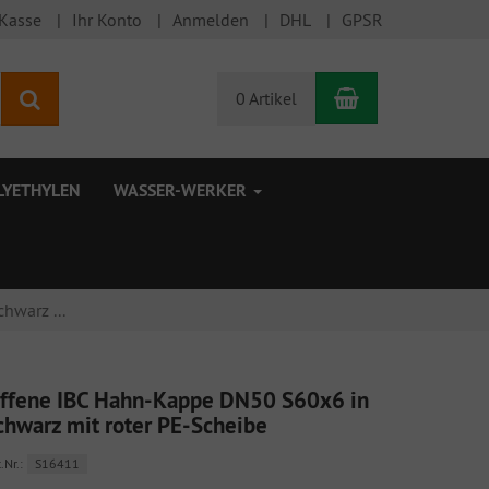
 Kasse
Ihr Konto
Anmelden
DHL
GPSR
Warenkorb
Suchen
0 Artikel
LYETHYLEN
WASSER-WERKER
hwarz ...
ffene IBC Hahn-Kappe DN50 S60x6 in
chwarz mit roter PE-Scheibe
.Nr.:
S16411