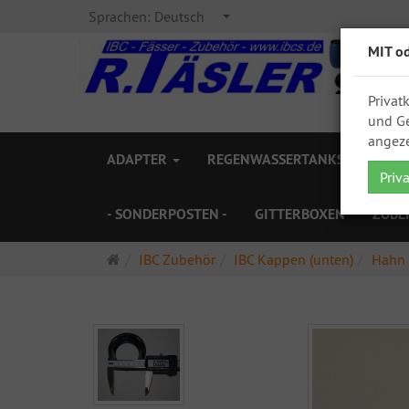
Sprachen:
Deutsch
MIT o
Privat
und Ge
angeze
ADAPTER
REGENWASSERTANKS
ZAPF
Priv
- SONDERPOSTEN -
GITTERBOXEN
ZUBE
Startseite
IBC Zubehör
IBC Kappen (unten)
Hahn 