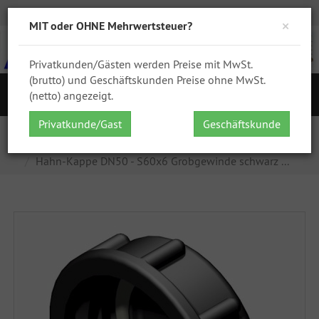
Zur Kasse
Ihr Konto
Anmelden
DHL
GPSR
×
MIT oder OHNE Mehrwertsteuer?
Privatkunden/Gästen werden Preise mit MwSt.
(brutto) und Geschäftskunden Preise ohne MwSt.
S
(netto) angezeigt.
Navigation
Privatkunde/Gast
Geschäftskunde
Startseite
IBC Zubehör
IBC Kappen (unten)
Hahn Kappe DN50 - S60x6
Hahn-Kappe DN50 - S60x6 Grobgewinde schwarz ...