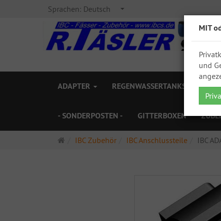
Sprachen:
Deutsch
MIT o
Privat
und Ge
angeze
ADAPTER
REGENWASSERTANKS
ZAPF
Priv
- SONDERPOSTEN -
GITTERBOXEN
ZUBE
Startseite
IBC Zubehör
IBC Anschlussteile
IBC AD