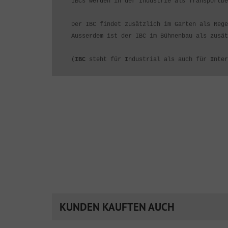
IBCs werden in der Industrie als Transportbe
Der IBC findet zusätzlich im Garten als Rege
Ausserdem ist der IBC im Bühnenbau als zusät
(
IBC
steht für
I
ndustrial als auch für
I
nte
KUNDEN KAUFTEN AUCH