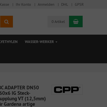
 Kasse
Ihr Konto
Anmelden
DHL
GPSR
Warenkorb
Suchen
0 Artikel
LYETHYLEN
WASSER-WERKER
BC ADAPTER DN50
60x6 IG Steck-
upplung VT (12,5mm)
ür Gardena artige