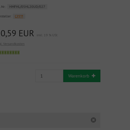
.Nr.:
HMFHL/05HL20UD/027
rsteller:
CPP®
10,59 EUR
inkl. 19 % USt
gl. Versandkosten
Warenkorb