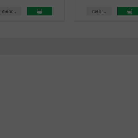
In den Warenkorb
In
mehr...
mehr...