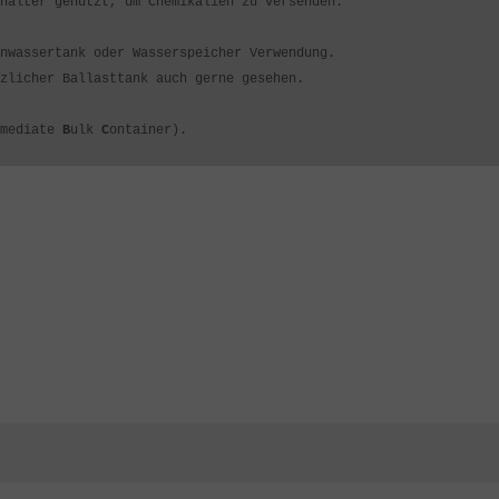
hälter genutzt, um Chemikalien zu versenden.
nwassertank oder Wasserspeicher Verwendung.
zlicher Ballasttank auch gerne gesehen.
rmediate
B
ulk
C
ontainer).