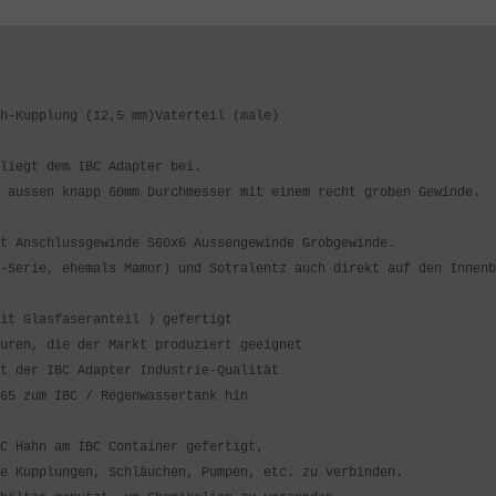
h-Kupplung (12,5 mm)Vaterteil (male)
liegt dem IBC Adapter bei.
 aussen knapp 60mm Durchmesser mit einem recht groben Gewinde.
t Anschlussgewinde S60x6 Aussengewinde Grobgewinde.
-Serie, ehemals Mamor) und Sotralentz auch direkt auf den Innenb
it Glasfaseranteil ) gefertigt
uren, die der Markt produziert geeignet
t der IBC Adapter Industrie-Qualität
65 zum IBC / Regenwassertank hin
C Hahn am IBC Container gefertigt,
e Kupplungen, Schläuchen, Pumpen, etc. zu verbinden.