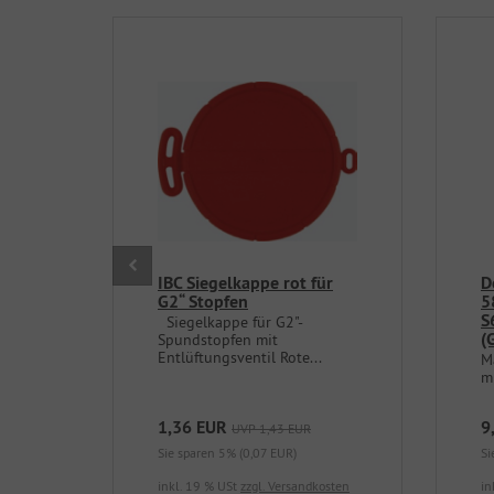
IBC Siegelkappe rot für
D
G2“ Stopfen
5
S
Siegelkappe für G2"-
(
Spundstopfen mit
Entlüftungsventil Rote...
M
mi
1,36 EUR
9
UVP 1,43 EUR
Sie sparen 5% (0,07 EUR)
Si
inkl. 19 % USt
zzgl. Versandkosten
in