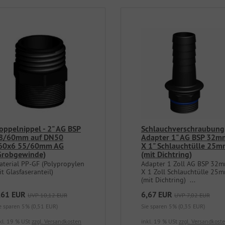
oppelnippel - 2" AG BSP
Schlauchverschraubung
8/60mm auf DN50
Adapter 1" AG BSP 32m
60x6 55/60mm AG
X 1" Schlauchtülle 25
Grobgewinde)
(mit Dichtring)
aterial PP-GF (Polypropylen
Adapter 1 Zoll AG BSP 32
t Glasfaseranteil)
X 1 Zoll Schlauchtülle 25
(mit Dichtring) ...
,61 EUR
6,67 EUR
UVP 10,12 EUR
UVP 7,02 EUR
e sparen 5% (0,51 EUR)
Sie sparen 5% (0,35 EUR)
kl. 19 % USt
zzgl. Versandkosten
inkl. 19 % USt
zzgl. Versandkost