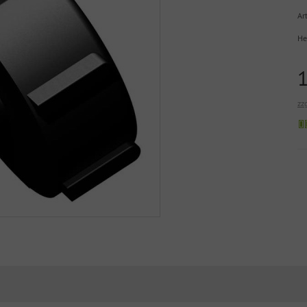
Art
He
zz