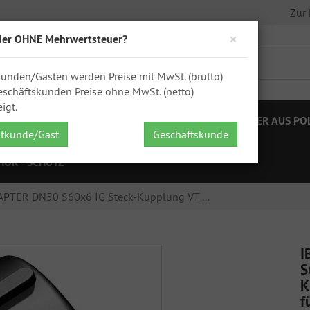
Zur
×
der OHNE Mehrwertsteuer?
kunden/Gästen werden Preise mit MwSt. (brutto)
schäftskunden Preise ohne MwSt. (netto)
igt.
STELLEN
IBC ZUBEHÖR
FÄSSER
KANISTER AUS PO
atkunde/Gast
Geschäftskunde
HÖR - SCHÜTZ
APTER DN50 S60x6 IG Steck-Kupplung VT ...
I
S
K
f