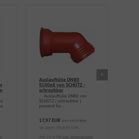
Auslauftülle DN80
DN5
m
S100x8 von SCHÜTZ -
S60
mm
schraubbar
um
Auslauftülle DN80 von
DN50
SCHÜTZ ( schraubbar )
S60x
mm
passend für...
+50m
mm
mm..
17,97 EUR
10,
UVP 18,92 EUR
Sie sparen 5% (0,95 EUR)
Sie s
en
inkl. 19 % USt
zzgl. Versandkosten
inkl.