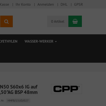
 Kasse
Ihr Konto
Anmelden
DHL
GPSR
Warenkorb
Suchen
0 Artikel
LYETHYLEN
WASSER-WERKER
N50 S60x6 IG auf
,50"AG BSP 48mm
.Nr.:
HMFB/15UD/027