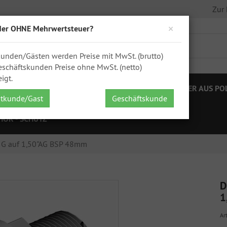
Zur
×
der OHNE Mehrwertsteuer?
kunden/Gästen werden Preise mit MwSt. (brutto)
schäftskunden Preise ohne MwSt. (netto)
igt.
STELLEN
IBC ZUBEHÖR
FÄSSER
KANISTER AUS PO
atkunde/Gast
Geschäftskunde
HÖR - SCHÜTZ
G auf 1,50"AG BSP 48mm
D
1
Art