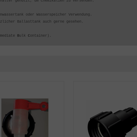
hälter genutzt, um Chemikalien zu versenden.
nwassertank oder Wasserspeicher Verwendung.
zlicher Ballasttank auch gerne gesehen.
rmediate
B
ulk
C
ontainer).