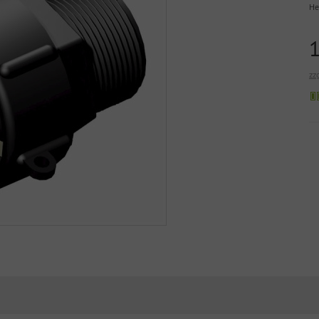
He
zz