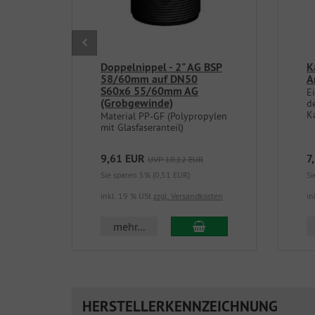
Doppelnippel - 2" AG BSP
K
58/60mm auf DN50
A
S60x6 55/60mm AG
E
(Grobgewinde)
d
K
Material PP-GF (Polypropylen
mit Glasfaseranteil)
9,61 EUR
7
UVP 10,12 EUR
Sie sparen 5% (0,51 EUR)
Si
inkl. 19 % USt
zzgl. Versandkosten
in
In den Warenkorb
mehr...
HERSTELLERKENNZEICHNUNG