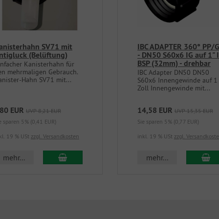
anisterhahn SV71 mit
IBC ADAPTER 360° PP/
ntigluck (Belüftung)
- DN50 S60x6 IG auf 1" 
BSP (32mm) - drehbar
infacher Kanisterhahn für
en mehrmaligen Gebrauch.
IBC Adapter DN50 DN50
anister-Hahn SV71 mit...
S60x6 Innengewinde auf 1
Zoll Innengewinde mit...
,80 EUR
14,58 EUR
UVP 8,21 EUR
UVP 15,35 EUR
e sparen 5% (0,41 EUR)
Sie sparen 5% (0,77 EUR)
kl. 19 % USt
zzgl. Versandkosten
inkl. 19 % USt
zzgl. Versandkost
In den Warenkorb
In
mehr...
mehr...