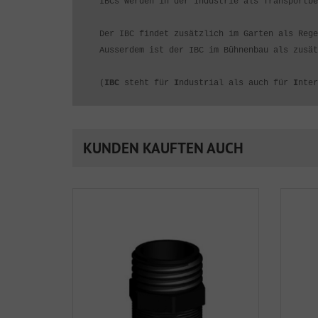
IBCs werden in der Industrie als Transportbe
Der IBC findet zusätzlich im Garten als Rege
Ausserdem ist der IBC im Bühnenbau als zusät
(
IBC
steht für
I
ndustrial als auch für
I
nte
KUNDEN KAUFTEN AUCH