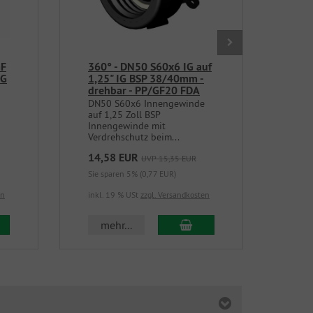
GF
360° - DN50 S60x6 IG auf
Tan
IG
1,25" IG BSP 38/40mm -
S60
drehbar - PP/GF20 FDA
neb
DN50 S60x6 Innengewinde
Tank
auf 1,25 Zoll BSP
auf 
Innengewinde mit
- ne
Verdrehschutz beim...
14,58 EUR
48,
UVP 15,35 EUR
Sie sparen 5% (0,77 EUR)
Sie s
en
inkl. 19 % USt
zzgl. Versandkosten
inkl.
 den Warenkorb
In den Warenkorb
mehr...
m