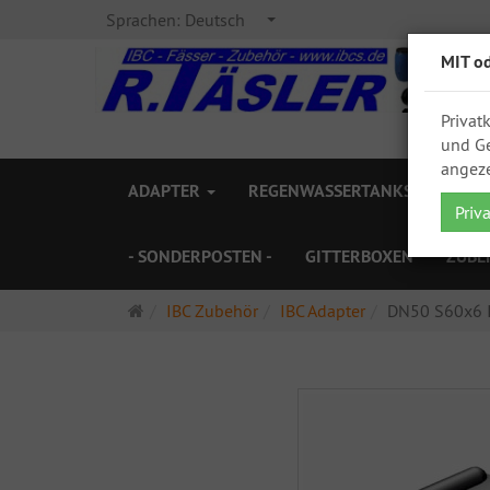
Sprachen:
Deutsch
MIT o
Privat
und Ge
angeze
ADAPTER
REGENWASSERTANKS
ZAPF
Priv
- SONDERPOSTEN -
GITTERBOXEN
ZUBE
Startseite
IBC Zubehör
IBC Adapter
DN50 S60x6 I