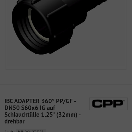
IBC ADAPTER 360° PP/GF -
DN50 S60x6 IG auf
Schlauchtülle 1,25" (32mm) -
drehbar
Art.Nr.:
HFUD/212T/027