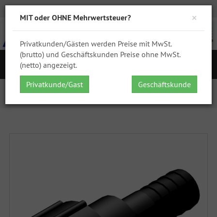
Zur Kasse
Ihr Konto
Anmelden
DHL
GPSR
×
MIT oder OHNE Mehrwertsteuer?
Privatkunden/Gästen werden Preise mit MwSt.
(brutto) und Geschäftskunden Preise ohne MwSt.
S
(netto) angezeigt.
Navigation
Privatkunde/Gast
Geschäftskunde
Startseite
IBC Zubehör
IBC Adapter
IBC ADAPTER 360° PP/GF - DN50 S60x6 IG auf ...