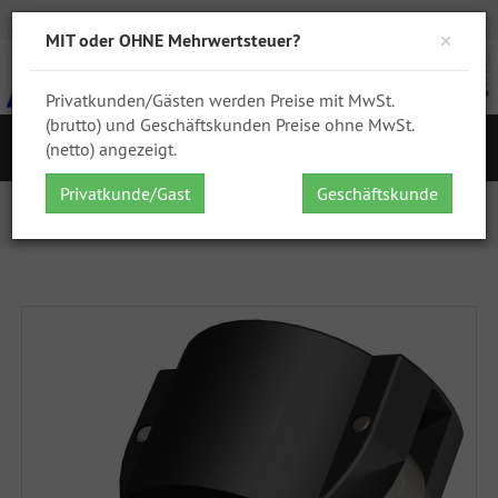
Zur Kasse
Ihr Konto
Anmelden
DHL
GPSR
×
MIT oder OHNE Mehrwertsteuer?
Privatkunden/Gästen werden Preise mit MwSt.
(brutto) und Geschäftskunden Preise ohne MwSt.
S
(netto) angezeigt.
Navigation
Privatkunde/Gast
Geschäftskunde
Startseite
IBC Zubehör
IBC Adapter
2 Zoll Kamlok Mutterteil auf 3/4 Zoll NPT AG