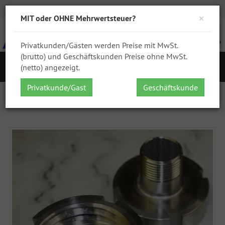
Zur Kasse
Ihr Konto
Anmelden
DHL
GPSR
×
MIT oder OHNE Mehrwertsteuer?
Privatkunden/Gästen werden Preise mit MwSt.
(brutto) und Geschäftskunden Preise ohne MwSt.
S
(netto) angezeigt.
Navigation
Privatkunde/Gast
Geschäftskunde
Startseite
IBC Adapter V4A - DN50 S60x6 IG auf 1 Zoll AG ...