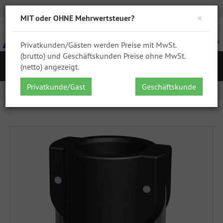
Zur Kasse
Ihr Konto
Anmelden
DHL
GPSR
×
MIT oder OHNE Mehrwertsteuer?
Privatkunden/Gästen werden Preise mit MwSt.
(brutto) und Geschäftskunden Preise ohne MwSt.
S
(netto) angezeigt.
Navigation
Privatkunde/Gast
Geschäftskunde
Startseite
0,75" Kamlok Mutterteil auf 0,5" NPT IG