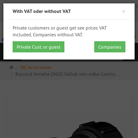
Commander
Votre compte
Ouvrez une session
DHL
×
With VAT oder without VAT
GPSR
Private customers or guest get see prices VAT
included, Companies without VAT.
Private Cust. or guest
Companies
Re
Navigation
Page
IBC Accessoires
d'accueil
Raccord femelle DN50 S60x6 vers mâle Camloc ...